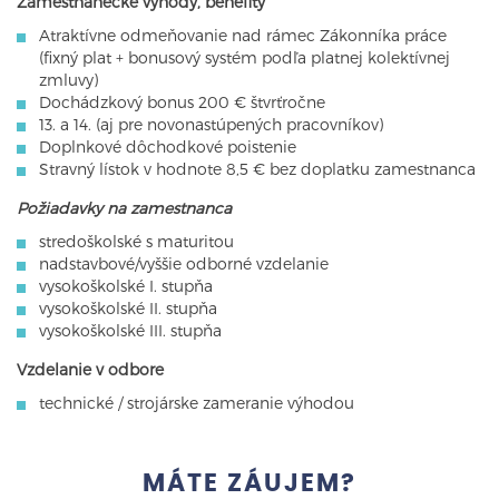
Zamestnanecké výhody, benefity
Atraktívne odmeňovanie nad rámec Zákonníka práce
(fixný plat + bonusový systém podľa platnej kolektívnej
zmluvy)
Dochádzkový bonus 200 € štvrťročne
13. a 14. (aj pre novonastúpených pracovníkov)
Doplnkové dôchodkové poistenie
Stravný lístok v hodnote 8,5 € bez doplatku zamestnanca
Požiadavky na zamestnanca
stredoškolské s maturitou
nadstavbové/vyššie odborné vzdelanie
vysokoškolské I. stupňa
vysokoškolské II. stupňa
vysokoškolské III. stupňa
Vzdelanie v odbore
technické / strojárske zameranie výhodou
MÁTE ZÁUJEM?