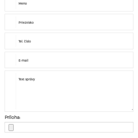
Meno
Priezvisko
Tel. číslo
E-mail
Text správy
Príloha: