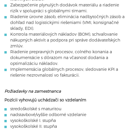
Zabezpečenie plynulých dodávok materiálu a riadenie
rizík v spolupráci s globálnymi tímami.
Riadenie úrovne zásob, eliminácia nadbytočných zásob a
dohľad nad logistickými riešeniami (VMI, konsignačné
sklady, EDI).
Kontrola materiálových nákladov (BOM), schvaľovanie
nákupných aktivít a podpora pri správe dodávateľských
zmlúv.
Riadenie prepravných procesov, colného konania a
dokumentácie s dôrazom na včasnosť dodania a
optimalizáciu nákladov.
Implementácia globálnych procesov, sledovanie KPI a
riešenie nezrovnalostí vo fakturácii.
Požiadavky na zamestnanca
Pozícii vyhovujú uchádzači so vzdelaním
stredoškolské s maturitou
nadstavbové/vyššie odborné vzdelanie
vysokoškolské I. stupňa
vysokoškolské II. stupňa