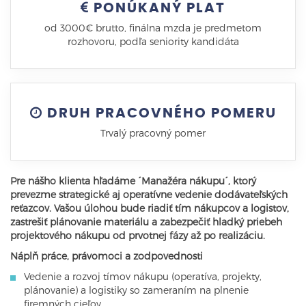
PONÚKANÝ PLAT
od 3000€ brutto, finálna mzda je predmetom
rozhovoru, podľa seniority kandidáta
DRUH PRACOVNÉHO POMERU
Trvalý pracovný pomer
Pre nášho klienta hľadáme ´Manažéra nákupu´, ktorý
prevezme strategické aj operatívne vedenie dodávateľských
reťazcov. Vašou úlohou bude riadiť tím nákupcov a logistov,
zastrešiť plánovanie materiálu a zabezpečiť hladký priebeh
projektového nákupu od prvotnej fázy až po realizáciu.
Náplň práce, právomoci a zodpovednosti
Vedenie a rozvoj tímov nákupu (operatíva, projekty,
plánovanie) a logistiky so zameraním na plnenie
firemných cieľov.