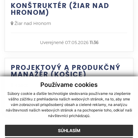
KONŠTRUKTÉR (ŽIAR NAD
HRONOM)
Žiar nad Hronom
Uverejnené 07.05.2026
11:36
PROJEKTOVÝ A PRODUKČNÝ
MANAŽÉR (KOŠICE)
Používame cookies
Košice
Súbory cookie a ďalšie technológie sledovania používame na zlepšenie
vášho zážitku z prehliadania našich webových stránok, na to, aby sme
Uverejnené 04.05.2026
10:15
vám zobrazovali prispôsobený obsah a cielené reklamy, na analýzu
návštevnosti našich webových stránok a na pochopenie toho, odkiaľ naši
návštevníci prichádzajú.
1
2
3
4
5
6
7
8
9
10
11
12
13
14
15
16
17
>
SÚHLASÍM