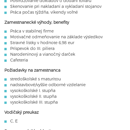
Potvrdzovanie dokladov o dodaní tovaru
Skenovanie pri nakladaní a vykladaní stojanov
Práca počas týždňa, víkendy voľné
Zamestnanecké výhody, benefity
Práca v stabilnej firme
Motivačné odmeňovanie na základe výsledkov
Stravné lístky v hodnote 6,98 eur
Príspevok do III. piliera
Narodeninový a vianočný darček
Cafeteria
Požiadavky na zamestnanca
stredoškolské s maturitou
nadstavbové/vyššie odborné vzdelanie
vysokoškolské I. stupňa
vysokoškolské II. stupňa
vysokoškolské III. stupňa
Vodičský preukaz
C, E