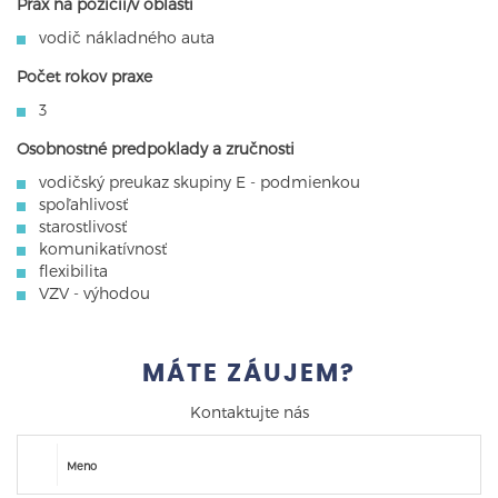
Prax na pozícii/v oblasti
vodič nákladného auta
Počet rokov praxe
3
Osobnostné predpoklady a zručnosti
vodičský preukaz skupiny E - podmienkou
spoľahlivosť
starostlivosť
komunikatívnosť
flexibilita
VZV - výhodou
MÁTE ZÁUJEM?
Kontaktujte nás
Meno