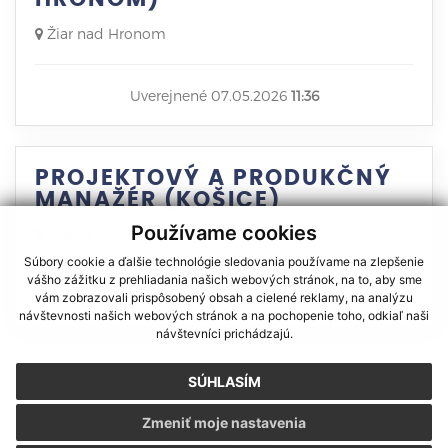
Žiar nad Hronom
Uverejnené 07.05.2026
11:36
PROJEKTOVÝ A PRODUKČNÝ
MANAŽÉR (KOŠICE)
Používame cookies
Košice
Súbory cookie a ďalšie technológie sledovania používame na zlepšenie
vášho zážitku z prehliadania našich webových stránok, na to, aby sme
Uverejnené 04.05.2026
10:15
vám zobrazovali prispôsobený obsah a cielené reklamy, na analýzu
návštevnosti našich webových stránok a na pochopenie toho, odkiaľ naši
návštevníci prichádzajú.
1
2
3
4
5
6
7
8
9
10
11
12
13
14
15
16
17
>
SÚHLASÍM
Zmeniť moje nastavenia
HĽADÁTE SI PRÁCU?
STE ZAMESTNÁVATEĽ
O NÁS
KONTAKT