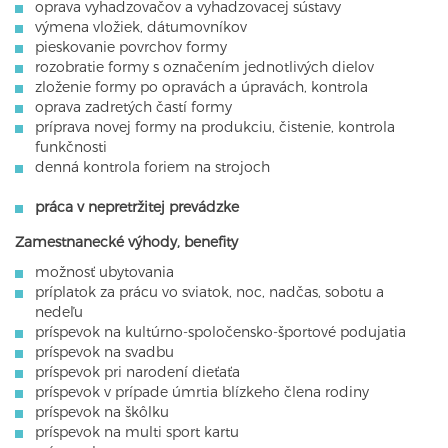
oprava vyhadzovačov a vyhadzovacej sústavy
výmena vložiek, dátumovníkov
pieskovanie povrchov formy
rozobratie formy s označením jednotlivých dielov
zloženie formy po opravách a úpravách, kontrola
oprava zadretých častí formy
príprava novej formy na produkciu, čistenie, kontrola
funkčnosti
denná kontrola foriem na strojoch
práca v nepretržitej prevádzke
Zamestnanecké výhody, benefity
možnosť ubytovania
príplatok za prácu vo sviatok, noc, nadčas, sobotu a
nedeľu
príspevok na kultúrno-spoločensko-športové podujatia
príspevok na svadbu
príspevok pri narodení dieťaťa
príspevok v prípade úmrtia blízkeho člena rodiny
príspevok na škôlku
príspevok na multi sport kartu