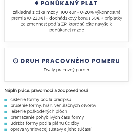
PONÚKANÝ PLAT
základná zložka mzdy 1100 eur + 0-20% výkonnostná
prémia (0-220€) + dochádzkový bonus 50€ + príplatky
za zmennosť podľa ZP, ktoré sú ešte navyše k
ponúkanej mzde
DRUH PRACOVNÉHO POMERU
Trvalý pracovný pomer
Náplň práce, právomoci a zodpovednosti
čistenie formy podľa predpisu
brúsenie formy, hrán, ventilačných otvorov
leštenie poškodených plôch
premazanie pohyblivých častí formy
údržba formy podľa plánu údržby
oprava vyhrievacej sústavy a jeho súčastí